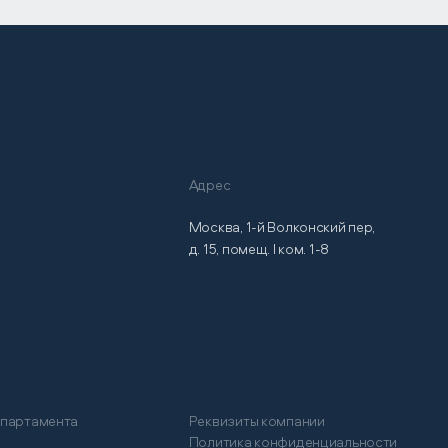
Адрес
Москва, 1-й Волконский пер,
д. 15, помещ. I ком. 1-8
епартамента
Реквизиты компании
Политика конфиденциальности