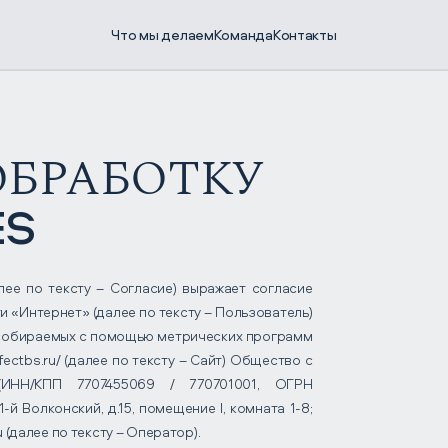
Что мы делаем
Команда
Контакты
ОБРАБОТКУ
ES
лее по тексту – Согласие) выражает согласие
«Интернет» (далее по тексту – Пользователь)
 собираемых с помощью метрических программ
ectbs.ru/ (далее по тексту – Сайт) Общество с
 (ИНН/КПП 7707455069 / 770701001, ОГРН
-й Волконский, д.15, помещение I, комната 1-8;
u (далее по тексту – Оператор).