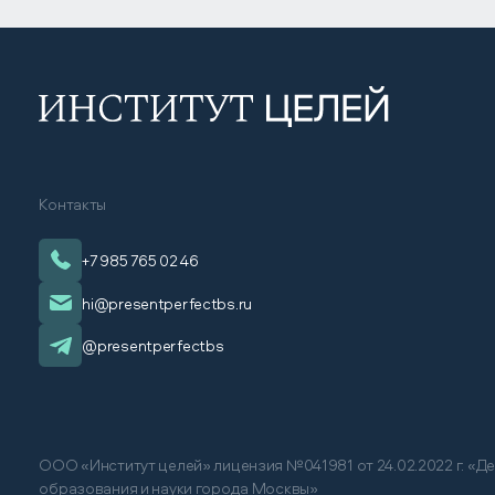
Контакты
+7 985 765 02 46
hi@presentperfectbs.ru
@presentperfectbs
ООО «Институт целей» лицензия №041981 от 24.02.2022 г. «Д
образования и науки города Москвы»