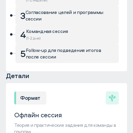
(1-2 недели)
3
Согласование целей и программы
сессии
4
Командная сессия
(1-2 дня)
5
Follow-up для подведения итогов
после сессии
Детали
Формат
Офлайн сессия
Теория и практические задания для команды в
группах